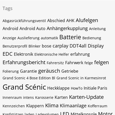
Tags
Alufelgen
Abschied
AHK
Abgasrückführungsventil
Anhängerkupplung
Android
Android Auto
Anleitung
Batterie
Anzeige
Auslieferung
automatik
Bedienung
carplay
DDT4all
Display
bose
Benutzerprofil
Blinker
EDC
Elektronik
erfahrung
Elektronische Helfer
Erfahrungsbericht
felgen
Fahrwerk
Fahrersitz
felge
geräusch
Garantie
Getriebe
Folierung
Grand Scenic 4 Bose Edition Bl
Grand Scenic in Karmesinrot
Grand Scénic
Heckklappe
Initiale Paris
HowTo
Karten-Update
Karten
Innenraum
intens
Karosserie
Klima
Klimaanlage
Klappern
Kennzeichen
Kofferraum
LED
Motor
Mittelkonsole
Kopfstützen
laden
Ladevolumen