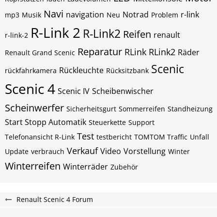
Navi
navigation
Notrad
r-link
mp3
Musik
Neu
Problem
R-Link 2
R-Link2
Reifen
renault
r-link-2
Reparatur
RLink
RLink2
Räder
Renault Grand Scenic
Scenic
Rückleuchte
rückfahrkamera
Rücksitzbank
Scenic 4
Scenic IV
Scheibenwischer
Scheinwerfer
Sicherheitsgurt
Sommerreifen
Standheizung
Start Stopp Automatik
Steuerkette
Support
Test
Telefonansicht R-Link
testbericht
TOMTOM Traffic
Unfall
Verkauf
Video
Vorstellung
Update
verbrauch
Winter
Winterreifen
Winterräder
Zubehör
Renault Scenic 4 Forum