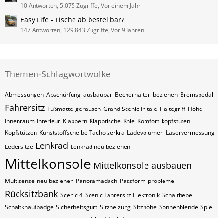
10 Antworten, 5.075 Zugriffe, Vor einem Jahr
Easy Life - Tische ab bestellbar?
147 Antworten, 129.843 Zugriffe, Vor 9 Jahren
Themen-Schlagwortwolke
Abmessungen
Abschürfung
ausbaubar
Becherhalter
beziehen
Bremspedal
Fahrersitz
Fußmatte
geräusch
Grand Scenic Initale
Haltegriff
Höhe
Innenraum
Interieur
Klappern
Klapptische
Knie
Komfort
kopfstüten
Kopfstützen
Kunststoffscheibe Tacho zerkra
Ladevolumen
Laservermessung
Lenkrad
Ledersitze
Lenkrad neu beziehen
Mittelkonsole
Mittelkonsole ausbauen
Multisense
neu beziehen
Panoramadach
Passform
probleme
Rücksitzbank
Scenic 4
Scenic Fahrersitz Elektronik
Schalthebel
Schaltknaufbadge
Sicherheitsgurt
Sitzheizung
Sitzhöhe
Sonnenblende
Spiel