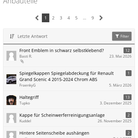
Anbauteile
1
2
3
4
5
…
9
Letzte Antwort
Filter
Front Emblem in schwarz selbstklebend?
12
Basti R.
23. Mai 2026
Spiegelkappen Spiegelabdeckung für Renault
1
Grand Scenic 4 2015-2024 Chrom ABS
FraenkyG
5. März 2026
Haltegriff
13
Tupko
3. Dezember 2025
Kappe für Scheinwerferreinigungsanlage
2
Kuddel
26. November 2025
Hintere Seitenscheibe aushängen
2