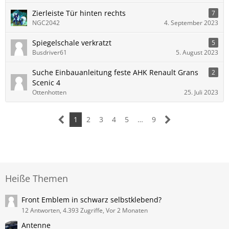
Zierleiste Tür hinten rechts
7
NGC2042
4. September 2023
Spiegelschale verkratzt
5
Busdriver61
5. August 2023
Suche Einbauanleitung feste AHK Renault Grans
2
Scenic 4
Ottenhotten
25. Juli 2023
1
2
3
4
5
…
9
Heiße Themen
Front Emblem in schwarz selbstklebend?
12 Antworten, 4.393 Zugriffe, Vor 2 Monaten
Antenne