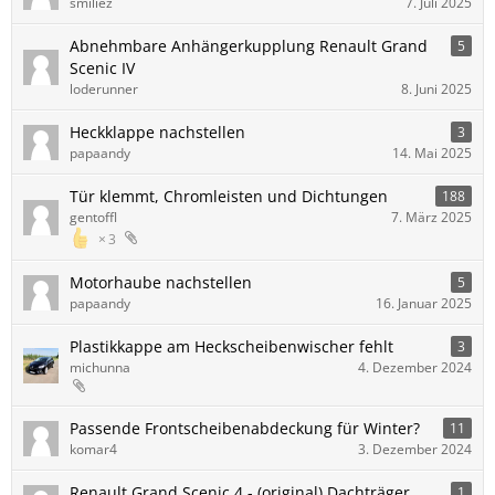
smiliez
7. Juli 2025
Abnehmbare Anhängerkupplung Renault Grand
5
Scenic IV
loderunner
8. Juni 2025
Heckklappe nachstellen
3
papaandy
14. Mai 2025
Tür klemmt, Chromleisten und Dichtungen
188
gentoffl
7. März 2025
3
Motorhaube nachstellen
5
papaandy
16. Januar 2025
Plastikkappe am Heckscheibenwischer fehlt
3
michunna
4. Dezember 2024
Passende Frontscheibenabdeckung für Winter?
11
komar4
3. Dezember 2024
Renault Grand Scenic 4 - (original) Dachträger
1