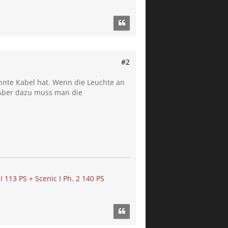
#2
ennte Kabel hat. Wenn die Leuchte an
. Aber dazu muss man die
113 PS + Scenic I Ph. 2 140 PS