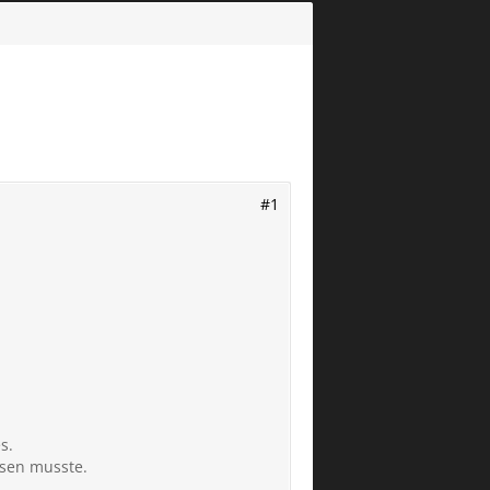
#1
s.
isen musste.