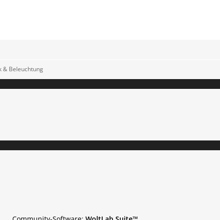
ik & Beleuchtung
Community-Software:
WoltLab Suite™