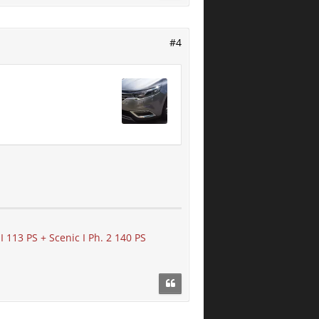
#4
113 PS + Scenic I Ph. 2 140 PS