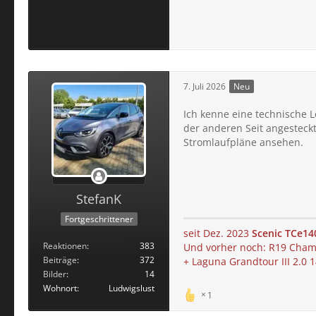
7. Juli 2026
Neu
Ich kenne eine technische L
der anderen Seit angesteckt
Stromlaufpläne ansehen.
StefanK
Fortgeschrittener
seit Dez. 2023
Scenic TCe14
Reaktionen
383
Und vorher noch: R19 Chamad
Beiträge
372
+ Laguna Grandtour III 2.0
Bilder
14
Wohnort
Ludwigslust
1