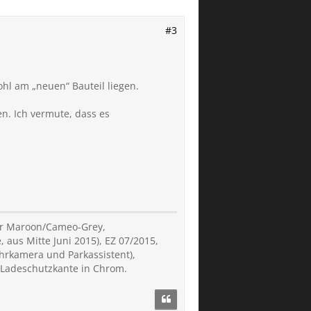
#3
ohl am „neuen“ Bauteil liegen.
n. Ich vermute, dass es
der Maroon/Cameo-Grey,
, aus Mitte Juni 2015), EZ 07/2015,
hrkamera und Parkassistent),
, Ladeschutzkante in Chrom.