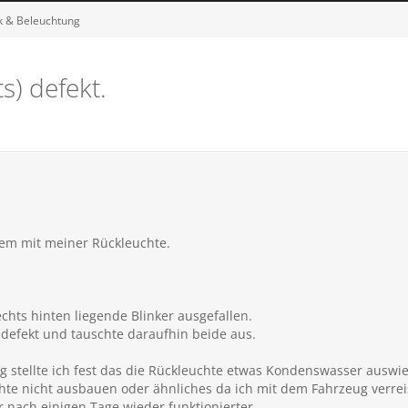
ik & Beleuchtung
s) defekt.
lem mit meiner Rückleuchte.
echts hinten liegende Blinker ausgefallen.
i defekt und tauschte daraufhin beide aus.
 stellte ich fest das die Rückleuchte etwas Kondenswasser auswie
chte nicht ausbauen oder ähnliches da ich mit dem Fahrzeug verre
r nach einigen Tage wieder funktionierter.