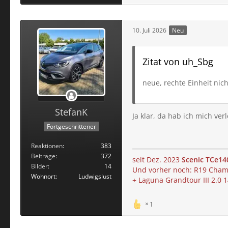
10. Juli 2026
Neu
Zitat von uh_Sbg
neue, rechte Einheit nich
StefanK
Ja klar, da hab ich mich ver
Fortgeschrittener
Reaktionen
383
Beiträge
372
seit Dez. 2023
Scenic TCe14
Bilder
14
Und vorher noch: R19 Chamad
Wohnort
Ludwigslust
+ Laguna Grandtour III 2.0
1