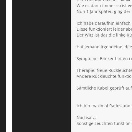
Wie es dann immer so ist ve
Nun 1 Jahr später, ging der 
Ich habe daraufhin einfach 
Diese funktioniert leider ab
Der Witz ist das die linke R
Hat jemand irgendeine Idee
Symptome: Blinker hinten re
Therapie: Neue Rückleuchte
Andere Rückleuchte funktion
Sämtliche Kabel geprüft auf
Ich bin maximal Ratlos und 
Nachsatz:
Sonstige Leuchten funktioni