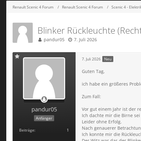
Renault Scenic 4 Forum
Renault Scenic 4 Forum
Scenic 4 - Elektr
Blinker Rückleuchte (Recht
pandur05
7. Juli 2026
7. Juli 2026
Neu
Guten Tag,
ich habe ein größeres Prob
Zum Fall:
pandur05
Vor gut einem Jahr ist der r
Ich dachte mir die Birne se
Anfänger
Leider ohne Erfolg.
Nach genauerer Betrachtung
Beiträge
1
Ich konnte mir die Rückleu
Der Witz war das der Blinke