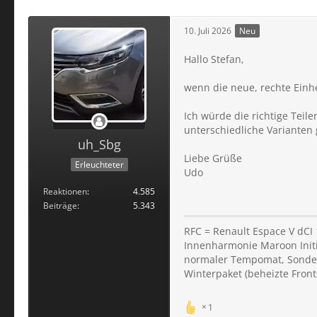
10. Juli 2026
Neu
Hallo Stefan,
wenn die neue, rechte Einhe
Ich würde die richtige Teil
unterschiedliche Varianten 
uh_Sbg
Liebe Grüße
Erleuchteter
Udo
Reaktionen
4.585
Beiträge
5.343
RFC = Renault Espace V dCI
Innenharmonie Maroon Initial
normaler Tempomat, Sondera
Winterpaket (beheizte Fron
1