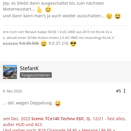
Jep, es bleibt dann ausgeschaltet bis zum nächsten
Motorneustart...
und dann kann man's ja auch wieder ausschalten...
erst noch nen Renault Kadjar BOSE 1.6 dCi 4WD aus 2015 mit RLink V2.x
u. aktuell einen 2018er Koleos Intens 2.0 dCi 4WD mit neuerdings RLink V.
9.0.35.506
9.0.37.216
9.0.34.616
StefanK
Fortgeschrittener
#5
8. Mai 2026
... del, wegen Doppelung.
seit Dez. 2023
Scenic TCe140 Techno EDC
, Bj. 12/21 - fast alles,
außer HUD und ACC
Und vorher noch: R19 Chamade 58 PS + Megane I 86 PS +