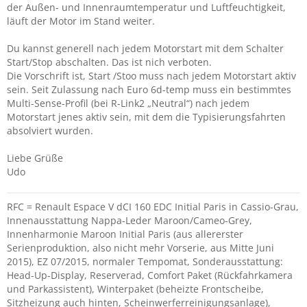
der Außen- und Innenraumtemperatur und Luftfeuchtigkeit,
läuft der Motor im Stand weiter.
Du kannst generell nach jedem Motorstart mit dem Schalter
Start/Stop abschalten. Das ist nich verboten.
Die Vorschrift ist, Start /Stoo muss nach jedem Motorstart aktiv
sein. Seit Zulassung nach Euro 6d-temp muss ein bestimmtes
Multi-Sense-Profil (bei R-Link2 „Neutral“) nach jedem
Motorstart jenes aktiv sein, mit dem die Typisierungsfahrten
absolviert wurden.
Liebe Grüße
Udo
RFC = Renault Espace V dCI 160 EDC Initial Paris in Cassio-Grau,
Innenausstattung Nappa-Leder Maroon/Cameo-Grey,
Innenharmonie Maroon Initial Paris (aus allererster
Serienproduktion, also nicht mehr Vorserie, aus Mitte Juni
2015), EZ 07/2015, normaler Tempomat, Sonderausstattung:
Head-Up-Display, Reserverad, Comfort Paket (Rückfahrkamera
und Parkassistent), Winterpaket (beheizte Frontscheibe,
Sitzheizung auch hinten, Scheinwerferreinigungsanlage),