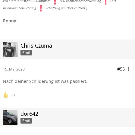
Pro-Kit mit Bilstein B6 Dämpfern
LED Kennzeichenbeleuchtung
LED
Innenraumbeleuchtung
Schriftzug am Heck entfernt )
Ronny
Chris Czuma
Profi
#55
15. Mai 2020
Nach deiner Schilderung ist was passiert.
1
dor642
Profi