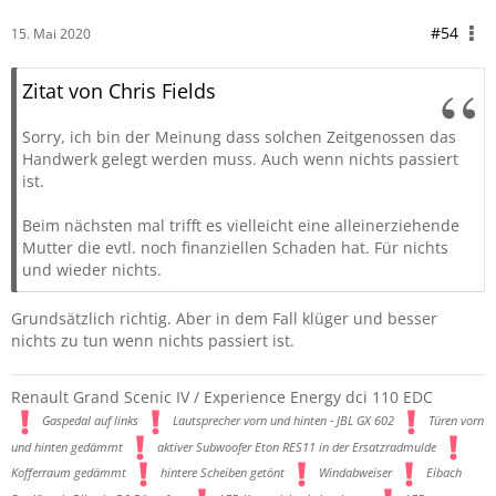
#54
15. Mai 2020
Zitat von Chris Fields
Sorry, ich bin der Meinung dass solchen Zeitgenossen das
Handwerk gelegt werden muss. Auch wenn nichts passiert
ist.
Beim nächsten mal trifft es vielleicht eine alleinerziehende
Mutter die evtl. noch finanziellen Schaden hat. Für nichts
und wieder nichts.
Grundsätzlich richtig. Aber in dem Fall klüger und besser
nichts zu tun wenn nichts passiert ist.
Renault Grand Scenic IV / Experience Energy dci 110 EDC
Gaspedal auf links
Lautsprecher vorn und hinten - JBL GX 602
Türen vorn
und hinten gedämmt
aktiver Subwoofer Eton RES11 in der Ersatzradmulde
Kofferraum gedämmt
hintere Scheiben getönt
Windabweiser
Eibach