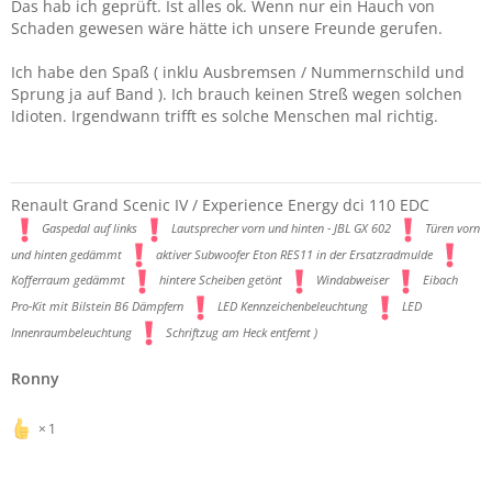
Das hab ich geprüft. Ist alles ok. Wenn nur ein Hauch von
Schaden gewesen wäre hätte ich unsere Freunde gerufen.
Ich habe den Spaß ( inklu Ausbremsen / Nummernschild und
Sprung ja auf Band ). Ich brauch keinen Streß wegen solchen
Idioten. Irgendwann trifft es solche Menschen mal richtig.
Renault Grand Scenic IV / Experience Energy dci 110 EDC
Gaspedal auf links
Lautsprecher vorn und hinten - JBL GX 602
Türen vorn
und hinten gedämmt
aktiver Subwoofer Eton RES11 in der Ersatzradmulde
Kofferraum gedämmt
hintere Scheiben getönt
Windabweiser
Eibach
Pro-Kit mit Bilstein B6 Dämpfern
LED Kennzeichenbeleuchtung
LED
Innenraumbeleuchtung
Schriftzug am Heck entfernt )
Ronny
1