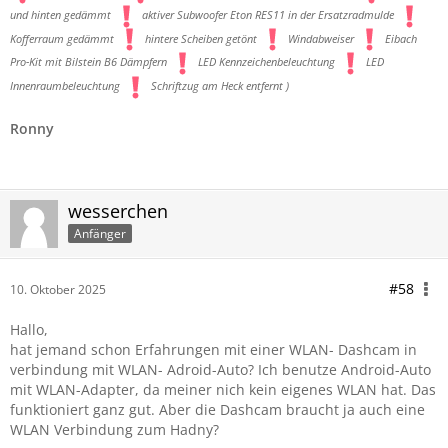
und hinten gedämmt
aktiver Subwoofer Eton RES11 in der Ersatzradmulde
Kofferraum gedämmt
hintere Scheiben getönt
Windabweiser
Eibach
Pro-Kit mit Bilstein B6 Dämpfern
LED Kennzeichenbeleuchtung
LED
Innenraumbeleuchtung
Schriftzug am Heck entfernt )
Ronny
wesserchen
Anfänger
#58
10. Oktober 2025
Hallo,
hat jemand schon Erfahrungen mit einer WLAN- Dashcam in
verbindung mit WLAN- Adroid-Auto? Ich benutze Android-Auto
mit WLAN-Adapter, da meiner nich kein eigenes WLAN hat. Das
funktioniert ganz gut. Aber die Dashcam braucht ja auch eine
WLAN Verbindung zum Hadny?