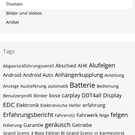
Themen
Bilder und Videos
Artikel
Tags
Alufelgen
Abschied
AHK
Abgasrückführungsventil
Anhängerkupplung
Android
Android Auto
Anleitung
Batterie
Anzeige
Auslieferung
automatik
Bedienung
carplay
DDT4all
Display
bose
Benutzerprofil
Blinker
EDC
Elektronik
erfahrung
Elektronische Helfer
Erfahrungsbericht
felgen
Fahrwerk
Fahrersitz
felge
geräusch
Garantie
Getriebe
Folierung
Grand Scenic 4 Bose Edition Bl
Grand Scenic in Karmesinrot