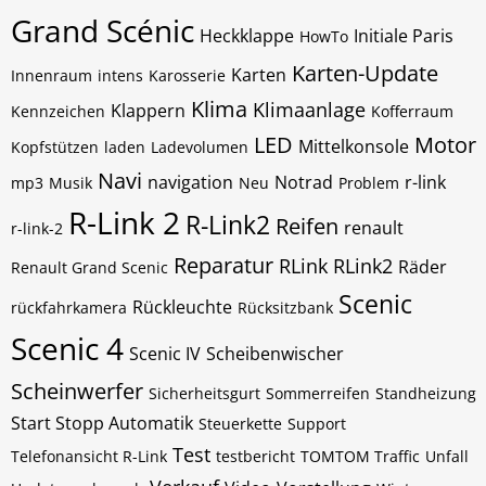
Grand Scénic
Heckklappe
Initiale Paris
HowTo
Karten-Update
Karten
Innenraum
intens
Karosserie
Klima
Klimaanlage
Klappern
Kennzeichen
Kofferraum
LED
Motor
Mittelkonsole
Kopfstützen
laden
Ladevolumen
Navi
navigation
Notrad
r-link
mp3
Musik
Neu
Problem
R-Link 2
R-Link2
Reifen
renault
r-link-2
Reparatur
RLink
RLink2
Räder
Renault Grand Scenic
Scenic
Rückleuchte
rückfahrkamera
Rücksitzbank
Scenic 4
Scenic IV
Scheibenwischer
Scheinwerfer
Sicherheitsgurt
Sommerreifen
Standheizung
Start Stopp Automatik
Steuerkette
Support
Test
Telefonansicht R-Link
testbericht
TOMTOM Traffic
Unfall