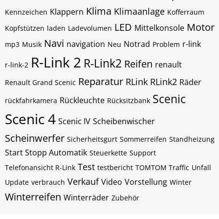
Klima
Klimaanlage
Klappern
Kennzeichen
Kofferraum
LED
Motor
Mittelkonsole
Kopfstützen
laden
Ladevolumen
Navi
navigation
Notrad
r-link
mp3
Musik
Neu
Problem
R-Link 2
R-Link2
Reifen
renault
r-link-2
Reparatur
RLink
RLink2
Räder
Renault Grand Scenic
Scenic
Rückleuchte
rückfahrkamera
Rücksitzbank
Scenic 4
Scenic IV
Scheibenwischer
Scheinwerfer
Sicherheitsgurt
Sommerreifen
Standheizung
Start Stopp Automatik
Steuerkette
Support
Test
Telefonansicht R-Link
testbericht
TOMTOM Traffic
Unfall
Verkauf
Video
Vorstellung
Update
verbrauch
Winter
Winterreifen
Winterräder
Zubehör