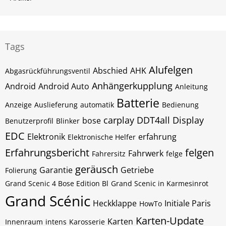
Tags
Alufelgen
Abschied
AHK
Abgasrückführungsventil
Anhängerkupplung
Android
Android Auto
Anleitung
Batterie
Anzeige
Auslieferung
automatik
Bedienung
carplay
DDT4all
Display
bose
Benutzerprofil
Blinker
EDC
Elektronik
erfahrung
Elektronische Helfer
Erfahrungsbericht
felgen
Fahrwerk
Fahrersitz
felge
geräusch
Garantie
Getriebe
Folierung
Grand Scenic 4 Bose Edition Bl
Grand Scenic in Karmesinrot
Grand Scénic
Heckklappe
Initiale Paris
HowTo
Karten-Update
Karten
Innenraum
intens
Karosserie