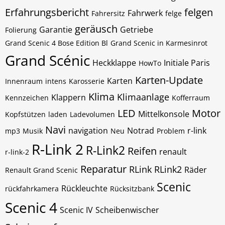
Erfahrungsbericht
felgen
Fahrwerk
Fahrersitz
felge
geräusch
Garantie
Getriebe
Folierung
Grand Scenic 4 Bose Edition Bl
Grand Scenic in Karmesinrot
Grand Scénic
Heckklappe
Initiale Paris
HowTo
Karten-Update
Karten
Innenraum
intens
Karosserie
Klima
Klimaanlage
Klappern
Kennzeichen
Kofferraum
LED
Motor
Mittelkonsole
Kopfstützen
laden
Ladevolumen
Navi
navigation
Notrad
r-link
mp3
Musik
Neu
Problem
R-Link 2
R-Link2
Reifen
renault
r-link-2
Reparatur
RLink
RLink2
Räder
Renault Grand Scenic
Scenic
Rückleuchte
rückfahrkamera
Rücksitzbank
Scenic 4
Scenic IV
Scheibenwischer