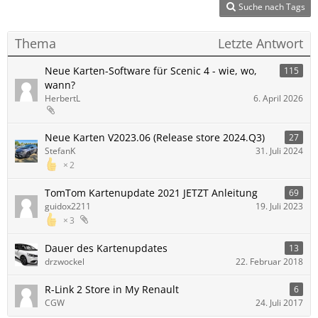
Suche nach Tags
Thema
Letzte Antwort
Neue Karten-Software für Scenic 4 - wie, wo,
115
wann?
HerbertL
6. April 2026
Neue Karten V2023.06 (Release store 2024.Q3)
27
StefanK
31. Juli 2024
2
TomTom Kartenupdate 2021 JETZT Anleitung
69
guidox2211
19. Juli 2023
3
Dauer des Kartenupdates
13
drzwockel
22. Februar 2018
R-Link 2 Store in My Renault
6
CGW
24. Juli 2017