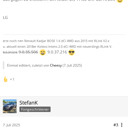
LG
erst noch nen Renault Kadjar BOSE 1.6 dCi 4WD aus 2015 mit RLink V2.x
u. aktuell einen 2018er Koleos Intens 2.0 dCi 4WD mit neuerdings RLink V.
9.0.35.506
9.0.37.216
9.0.34.616
Einmal editiert, zuletzt von
Cheesy
(
7. Juli 2025
)
1
StefanK
Fortgeschrittener
#3
7. Juli 2025