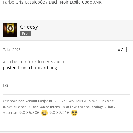
Farbe
Gris Cassiopée / Dach Noir Étoile Code XNK
Cheesy
Profi
#7
7. Juli 2025
also bei mir funktionierts auch...
pasted-from-clipboard.png
LG
erst noch nen Renault Kadjar BOSE 1.6 dCi 4WD aus 2015 mit RLink V2.x
u. aktuell einen 2018er Koleos Intens 2.0 dCi 4WD mit neuerdings RLink V.
9.0.35.506
9.0.37.216
9.0.34.616