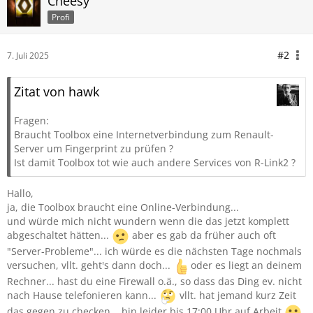
Cheesy
Profi
#2
7. Juli 2025
Zitat von hawk
Fragen:
Braucht Toolbox eine Internetverbindung zum Renault-
Server um Fingerprint zu prüfen ?
Ist damit Toolbox tot wie auch andere Services von R-Link2 ?
Hallo,
ja, die Toolbox braucht eine Online-Verbindung...
und würde mich nicht wundern wenn die das jetzt komplett
abgeschaltet hätten...
aber es gab da früher auch oft
"Server-Probleme"... ich würde es die nächsten Tage nochmals
versuchen, vllt. geht's dann doch...
oder es liegt an deinem
Rechner... hast du eine Firewall o.ä., so dass das Ding ev. nicht
nach Hause telefonieren kann...
vllt. hat jemand kurz Zeit
das gegen zu checken... bin leider bis 17:00 Uhr auf Arbeit