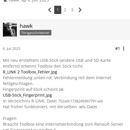
1
2
3
hawk
Fortgeschrittener
#1
6. Juli 2025
Mit neu erstelltem USB-Stick (andere USB und SD-Karte
entfernt) erkennt Toolbox den Stick nicht:
R_LINK 2 Toolbox_Fehler.jpg
Fehlermeldung unten rot: Verbindung mit dem Internet
fehlgeschlagen.
Fingerprint auf Stick scheint ok:
USB-Stick_Fingerprint.jpg
In Verzeichnis R-LINK: Datei
752adc1738245997791.wls
Hat früher funktioniert, mit derselben .wls-Datei
Fragen:
Braucht Toolbox eine Internetverbindung zum Renault-Server
um Fingerprint zu prüfen ?