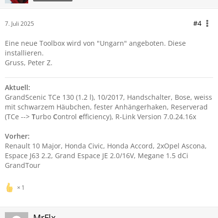
#4
7. Juli 2025
Eine neue Toolbox wird von "Ungarn" angeboten. Diese
installieren.
Gruss, Peter Z.
Aktuell:
GrandScenic TCe 130 (1.2 l), 10/2017, Handschalter, Bose, weiss
mit schwarzem Häubchen, fester Anhängerhaken, Reserverad
(TCe -->
T
urbo
C
ontrol
e
fficiency), R-Link Version 7.0.24.16x
Vorher:
Renault 10 Major, Honda Civic, Honda Accord, 2xOpel Ascona,
Espace J63 2.2, Grand Espace JE 2.0/16V, Megane 1.5 dCi
GrandTour
1
MrFlx